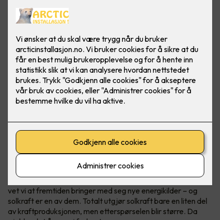
Ved å produsere mye strøm eller all strømmen i et
næringsbygg, kan bedriften din bli helt eller delvis
uavhengig av strømprodusenter!
Vær i forkant, det lønner seg
I Norge er vann vår hovedkilde til fornybar energi. Samtidig
vet vi at fremtiden bringer med seg nye energikilder – og
solkraft er en av dem. Totalt utgjør solkraft bare en liten del
av kraftproduksjonen, men etterspørselen blir større. Da