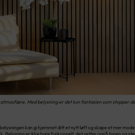
g atmosfære. Med belysning er det kun fantasien som stopper de
elysningen kan gi hjemmet ditt et nytt løft og skape et mer mod
ykk. Belysning er ikke bare funksjonelt, det setter også tonen og st