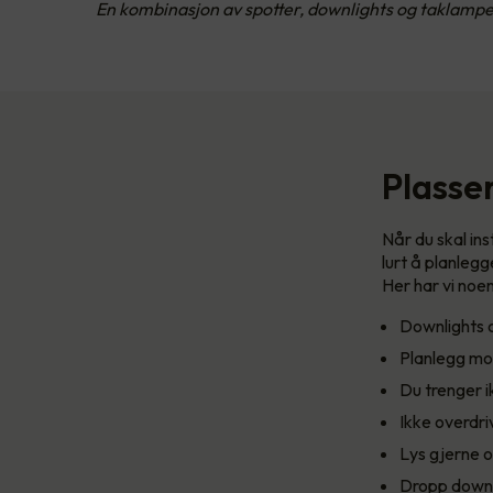
En kombinasjon av spotter, downlights og taklamp
Plasse
Når du skal ins
lurt å planlegg
Her har vi noen
Downlights 
Planlegg mon
Du trenger i
Ikke overdriv
Lys gjerne o
Dropp downli