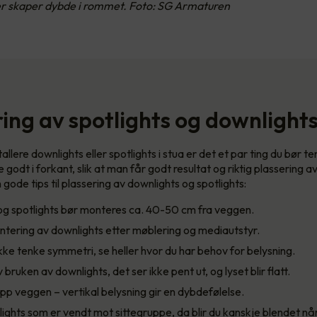
er skaper dybde i rommet. Foto: SG Armaturen
ring av spotlights og downlight
tallere downlights eller spotlights i stua er det et par ting du bør t
e godt i forkant, slik at man får godt resultat og riktig plassering a
 gode tips til plassering av downlights og spotlights:
og spotlights bør monteres ca. 40-50 cm fra veggen.
tering av downlights etter møblering og mediautstyr.
kke tenke symmetri, se heller hvor du har behov for belysning.
 bruken av downlights, det ser ikke pent ut, og lyset blir flatt.
pp veggen – vertikal belysning gir en dybdefølelse.
ghts som er vendt mot sittegruppe, da blir du kanskje blendet når 