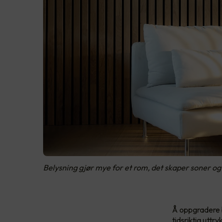
Belysning gjør mye for et rom, det skaper soner o
Å oppgradere b
tidsriktig uttr