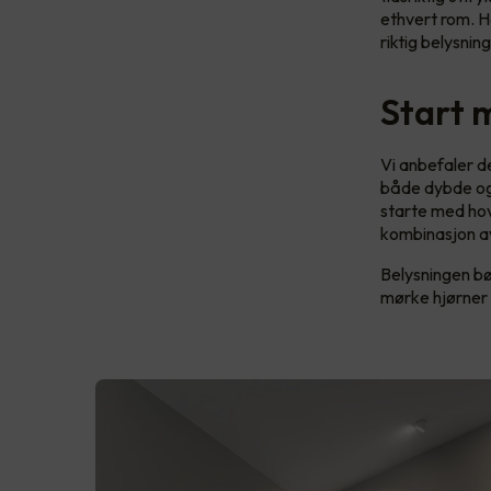
ethvert rom. He
riktig belysnin
Start 
Vi anbefaler de
både dybde og 
starte med hov
kombinasjon av
Belysningen bø
mørke hjørner 