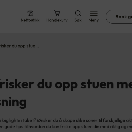
Book g
Nettbutikk
Handlekurv
Søk
Meny
frisker du opp stue…
frisker du opp stuen m
sning
 big light» i taket? Ønsker du å skape ulike soner til forskjellige ak
en gode tips til hvordan du kan friske opp stuen din med riktig og 