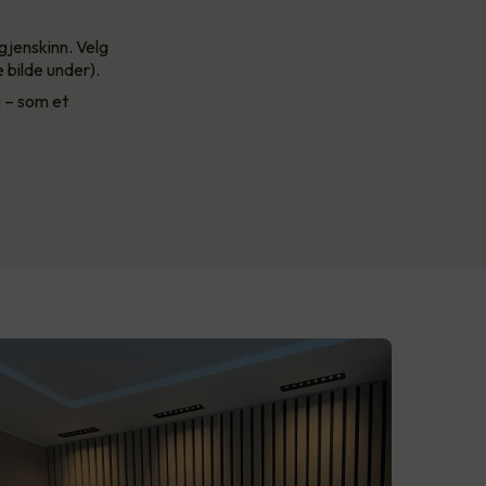
gjenskinn. Velg
 bilde under).
g – som et