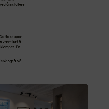
ved å installere
. Dette skaper
n være lurt å
aklamper. En
 Tenk også på