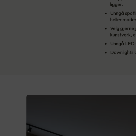
ligger.
Unngå spotli
heller moder
Velg gjerne 
kunstverk, en
Unngå LED-pæ
Downlights o