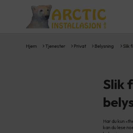
Hjem
Tjenester
Privat
Belysning
Slik 
Slik 
bely
Har du kun «the
kan du lese no