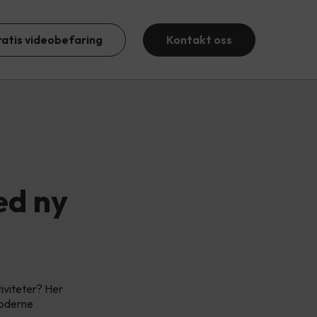
ratis videobefaring
Kontakt oss
ed ny
tiviteter? Her
moderne