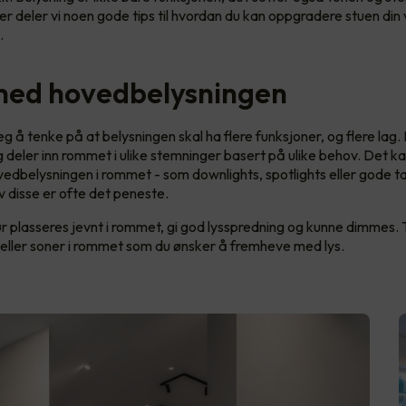
r deler vi noen gode tips til hvordan du kan oppgradere stuen din 
g.
med hovedbelysningen
g å tenke på at belysningen skal ha flere funksjoner, og flere lag
deler inn rommet i ulike stemninger basert på ulike behov. Det ka
edbelysningen i rommet - som downlights, spotlights eller gode t
 disse er ofte det peneste.
r plasseres jevnt i rommet, gi god lysspredning og kunne dimmes.
eller soner i rommet som du ønsker å fremheve med lys.