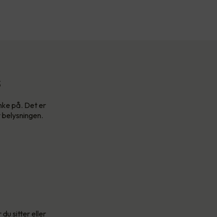
s
enke på. Det er
v belysningen.
du sitter eller