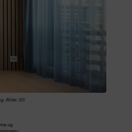
g. Bilde: SG
erne og
emningen i