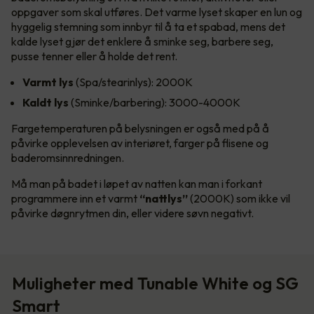
oppgaver som skal utføres. Det varme lyset skaper en lun og
hyggelig stemning som innbyr til å ta et spabad, mens det
kalde lyset gjør det enklere å sminke seg, barbere seg,
pusse tenner eller å holde det rent.
Varmt lys
(Spa/stearinlys): 2000K
Kaldt lys
(Sminke/barbering): 3000-4000K
Fargetemperaturen på belysningen er også med på å
påvirke opplevelsen av interiøret, farger på flisene og
baderomsinnredningen.
Må man på badet i løpet av natten kan man i forkant
programmere inn et varmt
“nattlys”
(2000K) som ikke vil
påvirke døgnrytmen din, eller videre søvn negativt.
Muligheter med Tunable White og SG
Smart