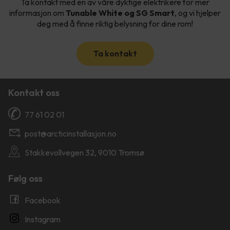
Ta kontakt med en av våre dyktige elektrikere for mer
informasjon om
Tunable White og SG Smart
, og vi hjelper
deg med å finne riktig belysning for dine rom!
Ta kontakt
Kontakt oss
77 61 02 01
post@arcticinstallasjon.no
Stakkevollvegen 32, 9010 Tromsø
Følg oss
Facebook
Instagram