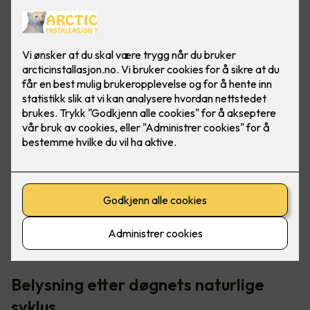
I norden har vi veldig varierende lysmengde - fra "polar
natt" til midnattssol. Det er her riktig belysning blir så
viktig, for å opprettholde riktig døgnrytme.
Belysning etter døgnets naturlige
syklus