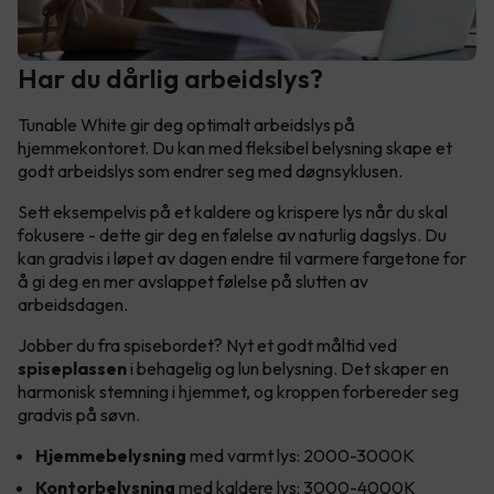
Har du dårlig arbeidslys?
Tunable White gir deg optimalt arbeidslys på
hjemmekontoret. Du kan med fleksibel belysning skape et
godt arbeidslys som endrer seg med døgnsyklusen.
Sett eksempelvis på et kaldere og krispere lys når du skal
fokusere - dette gir deg en følelse av naturlig dagslys. Du
kan gradvis i løpet av dagen endre til varmere fargetone for
å gi deg en mer avslappet følelse på slutten av
arbeidsdagen.
Jobber du fra spisebordet? Nyt et godt måltid ved
spiseplassen
i behagelig og lun belysning. Det skaper en
harmonisk stemning i hjemmet, og kroppen forbereder seg
gradvis på søvn.
Hjemmebelysning
med varmt lys: 2000-3000K
Kontorbelysning
med kaldere lys: 3000-4000K