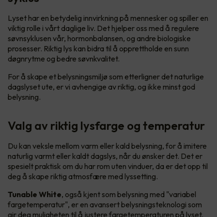
Lyset har en betydelig innvirkning på mennesker og spiller en
viktig rolle i vårt daglige liv. Det hjelper oss med å regulere
søvnsyklusen vår, hormonbalansen, og andre biologiske
prosesser. Riktig lys kan bidra til å opprettholde en sunn
døgnrytme og bedre søvnkvalitet.
For å skape et belysningsmiljø som etterligner det naturlige
dagslyset ute, er vi avhengige av riktig, og ikke minst god
belysning.
Valg av riktig lysfarge og temperatur
Du kan veksle mellom varm eller kald belysning, for å imitere
naturlig varmt eller kaldt dagslys, når du ønsker det. Det er
spesielt praktisk om du har rom uten vinduer, da er det opp til
deg å skape riktig atmosfære med lyssetting.
Tunable White
, også kjent som belysning med "variabel
fargetemperatur", er en avansert belysningsteknologi som
gir deg muligheten til å justere fargetemperaturen på lyset.