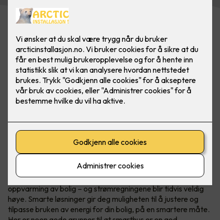
Smarthus er en god økonomisk
investering
I Norge er vi vant til å måtte bruke en god del energi til
oppvarming av bolig – og strømregningene blir tidvis veldig
høye. Smarte løsninger gir deg muligheten til å justere og
tilpasse bruken av energi for din bolig, på en smartere måte.
Her er noen gode grunner til at smarthus er en god