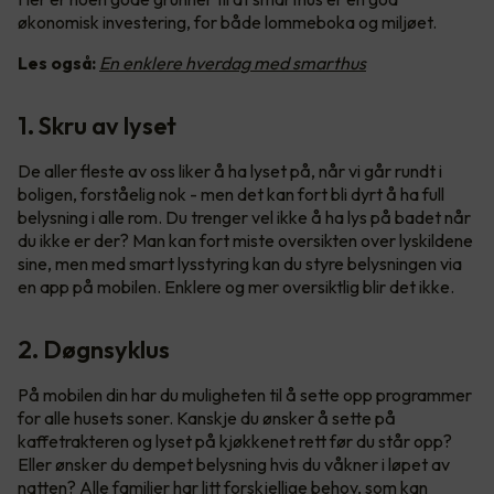
økonomisk investering, for både lommeboka og miljøet.
Les også:
En enklere hverdag med smarthus
1. Skru av lyset
De aller fleste av oss liker å ha lyset på, når vi går rundt i
boligen, forståelig nok - men det kan fort bli dyrt å ha full
belysning i alle rom. Du trenger vel ikke å ha lys på badet når
du ikke er der? Man kan fort miste oversikten over lyskildene
sine, men med smart lysstyring kan du styre belysningen via
en app på mobilen. Enklere og mer oversiktlig blir det ikke.
2. Døgnsyklus
På mobilen din har du muligheten til å sette opp programmer
for alle husets soner. Kanskje du ønsker å sette på
kaffetrakteren og lyset på kjøkkenet rett før du står opp?
Eller ønsker du dempet belysning hvis du våkner i løpet av
natten? Alle familier har litt forskjellige behov, som kan