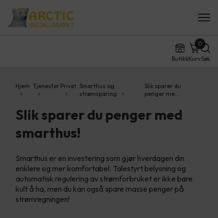
0
Butikk
Kurv
Søk
Hjem
Tjenester
Privat
Smarthus og
Slik sparer du
strømsparing
penger me…
Slik sparer du penger med
smarthus!
Smarthus er en investering som gjør hverdagen din
enklere og mer komfortabel. Talestyrt belysning og
automatisk regulering av strømforbruket er ikke bare
kult å ha, men du kan også spare masse penger på
strømregningen!